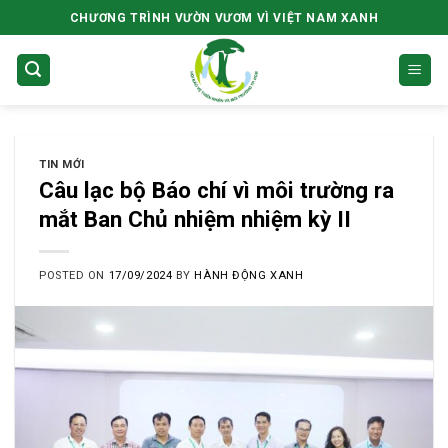
Skip
CHƯƠNG TRÌNH VƯỜN VƯƠM VÌ VIỆT NAM XANH
to
content
TIN MỚI
Câu lạc bộ Báo chí vì môi trường ra
mắt Ban Chủ nhiệm nhiệm kỳ II
POSTED ON
17/09/2024
BY
HÀNH ĐỘNG XANH