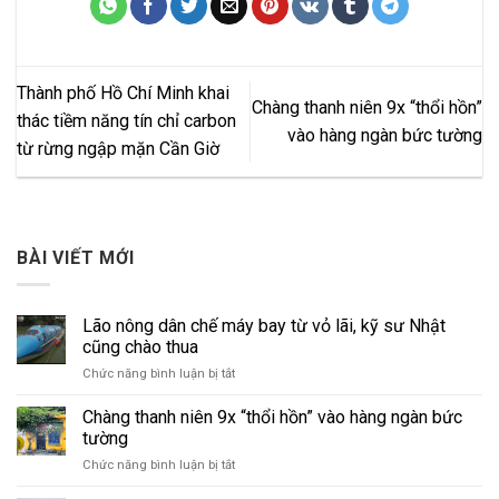
Thành phố Hồ Chí Minh khai
Chàng thanh niên 9x “thổi hồn”
thác tiềm năng tín chỉ carbon
vào hàng ngàn bức tường
từ rừng ngập mặn Cần Giờ
BÀI VIẾT MỚI
Lão nông dân chế máy bay từ vỏ lãi, kỹ sư Nhật
cũng chào thua
ở
Chức năng bình luận bị tắt
Lão
nông
Chàng thanh niên 9x “thổi hồn” vào hàng ngàn bức
dân
tường
chế
ở
Chức năng bình luận bị tắt
máy
Chàng
bay