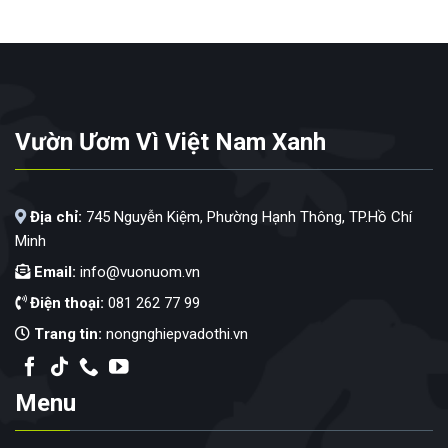
với
các
em
nhỏ
huyện
miền
núi
Bác
Vườn Ươm Vì Việt Nam Xanh
Ái,
Ninh
Thuận
Địa chỉ:
745 Nguyễn Kiệm, Phường Hạnh Thông, TP.Hồ Chí
Minh
Email:
info@vuonuom.vn
Điện thoại:
081 262 77 99
Trang tin:
nongnghiepvadothi.vn
Menu