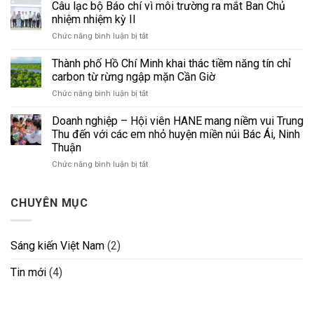
thanh
Câu lạc bộ Báo chí vì môi trường ra mắt Ban Chủ
từ
niên
vỏ
nhiệm nhiệm kỳ II
9x
lãi,
ở
Chức năng bình luận bị tắt
“thổi
kỹ
Câu
hồn”
sư
lạc
Thành phố Hồ Chí Minh khai thác tiềm năng tín chỉ
vào
Nhật
bộ
hàng
carbon từ rừng ngập mặn Cần Giờ
cũng
Báo
ngàn
chào
ở
Chức năng bình luận bị tắt
chí
bức
thua
Thành
vì
tường
phố
Doanh nghiệp – Hội viên HANE mang niềm vui Trung
môi
Hồ
trường
Thu đến với các em nhỏ huyện miền núi Bác Ái, Ninh
Chí
ra
Thuận
Minh
mắt
ở
Chức năng bình luận bị tắt
khai
Ban
Doanh
thác
Chủ
nghiệp
tiềm
nhiệm
–
năng
CHUYÊN MỤC
nhiệm
Hội
tín
kỳ
viên
chỉ
II
HANE
carbon
Sáng kiến Việt Nam
(2)
mang
từ
niềm
rừng
Tin mới
(4)
vui
ngập
Trung
mặn
Thu
Cần
đến
Giờ