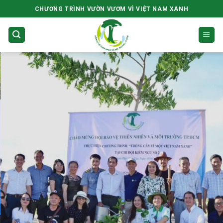
Skip
CHƯƠNG TRÌNH VƯỜN VƯƠM VÌ VIỆT NAM XANH
to
content